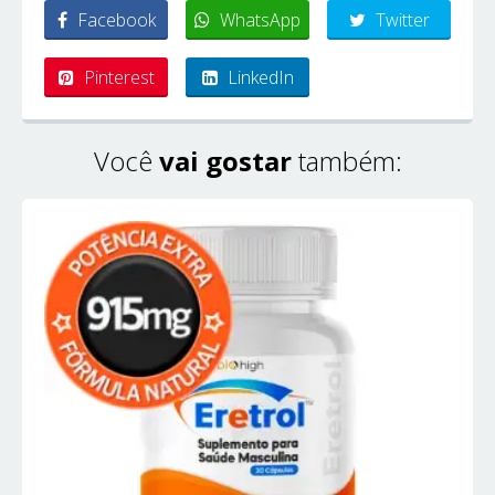
Facebook
WhatsApp
Twitter
Pinterest
LinkedIn
Você
vai gostar
também: