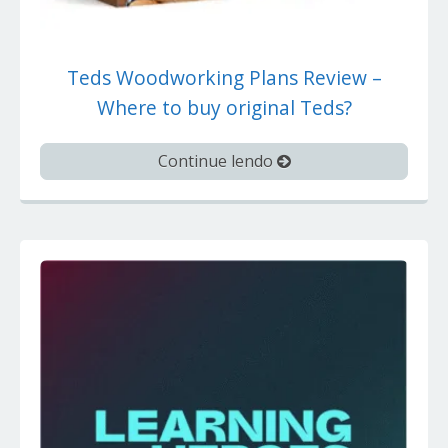
Teds Woodworking Plans Review –
Where to buy original Teds?
Continue lendo