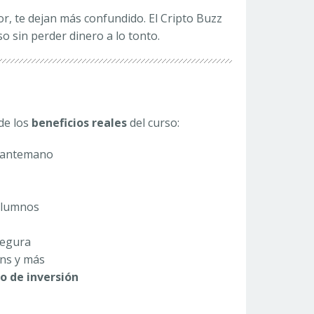
r, te dejan más confundido. El Cripto Buzz
o sin perder dinero a lo tonto.
de los
beneficios reales
del curso:
e antemano
 alumnos
segura
ins y más
o de inversión