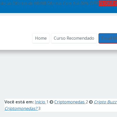
ite as Ofertas de 08/08! Ofertas Com Até 60% OFF!
CLIQUE 
Home
Curso Recomendado
Email M
Você está em:
Início
1
Criptomonedas
2
Cripto Buzz
Criptomonedas?
3