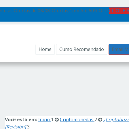
ite as Ofertas de 08/08! Ofertas Com Até 60% OFF!
CLIQUE 
Home
Curso Recomendado
Email M
Você está em:
Início
1
Criptomonedas
2
¿Criptobuzz
[Revisión]
3