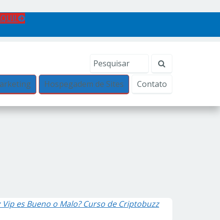
AQUI!
arketing
Hospegadem de Sites
Contato
 Vip es Bueno o Malo? Curso de Criptobuzz