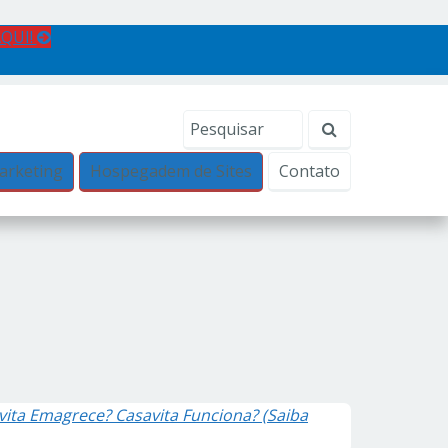
AQUI!
arketing
Hospegadem de Sites
Contato
ita Emagrece? Casavita Funciona? (Saiba