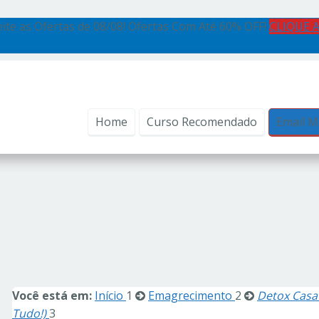
ite as Ofertas de 08/08! Ofertas Com Até 60% OFF!
CLIQUE 
Home
Curso Recomendado
Email M
Você está em:
Início
1
Emagrecimento
2
Detox Casav
Tudo!)
3