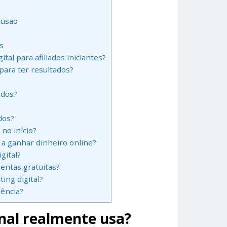
lusão
s
al para afiliados iniciantes?
para ter resultados?
ados?
dos?
no início?
 a ganhar dinheiro online?
gital?
entas gratuitas?
ing digital?
iência?
onal realmente usa?