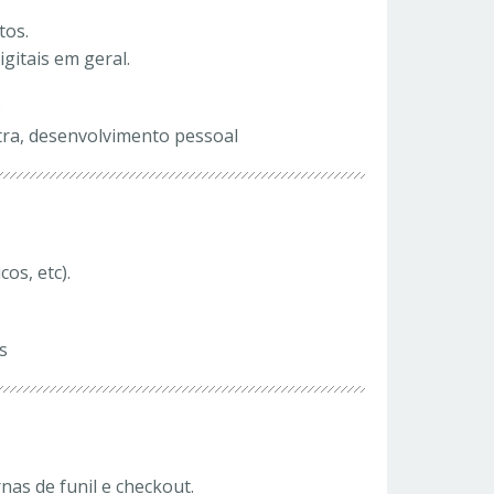
tos.
gitais em geral.
)
ra, desenvolvimento pessoal
os, etc).
s
as de funil e checkout.