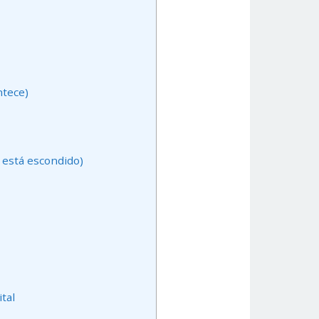
ntece)
 está escondido)
tal