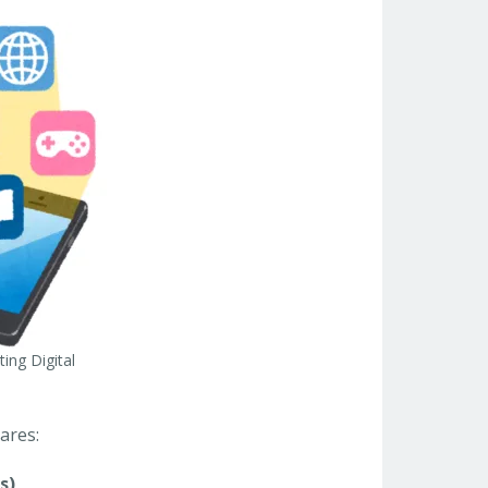
ing Digital
ares:
s)