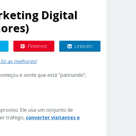
keting Digital
hores)
Pinterest
LinkedIn
:
Só as melhores!
 começou e sente que está “patinando”,
mproviso. Ele usa um conjunto de
ir tráfego,
converter visitantes e