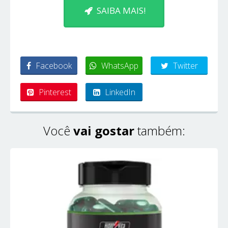
SAIBA MAIS!
Facebook
WhatsApp
Twitter
Pinterest
LinkedIn
Você
vai gostar
também: