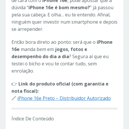
de cara com o
iPhone 16e
, pode apostar que a
dúvida “
iPhone 16e é bom mesmo?
” já passou
pela sua cabeça. E olha… eu te entendo. Afinal,
ninguém quer investir num smartphone e depois
se arrepender.
Então bora direto ao ponto: será que o
iPhone
16e
manda bem em
jogos, fotos e
desempenho do dia a dia
? Segura aí que eu
testei o bicho e vou te contar tudo, sem
enrolação.
👉
Link do produto oficial (com garantia e
nota fiscal):
🔗
iPhone 16e Preto – Distribuidor Autorizado
Índice De Conteúdo