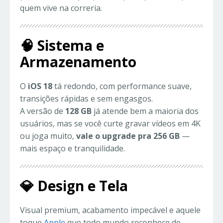
quem vive na correria.
🧠 Sistema e
Armazenamento
O
iOS 18
tá redondo, com performance suave,
transições rápidas e sem engasgos.
A versão de
128 GB
já atende bem a maioria dos
usuários, mas se você curte gravar vídeos em 4K
ou joga muito,
vale o upgrade pra 256 GB
—
mais espaço e tranquilidade.
💎 Design e Tela
Visual premium, acabamento impecável e aquele
toque
Apple
que todo mundo reconhece de