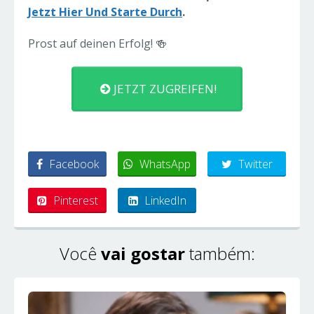
Jetzt Hier Und Starte Durch
.
Prost auf deinen Erfolg! 🍻
JETZT ZUGREIFEN!
Facebook
WhatsApp
Twitter
Pinterest
LinkedIn
Você
vai gostar
também: