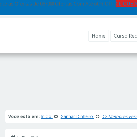
ite as Ofertas de 08/08! Ofertas Com Até 60% OFF!
CLIQUE 
Home
Curso Re
Você está em:
Início
Ganhar Dinheiro
12 Melhores Fer