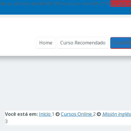
ite as Ofertas de 08/08! Ofertas Com Até 60% OFF!
CLIQUE 
Home
Curso Recomendado
Email M
Você está em:
Início
1
Cursos Online
2
Misión Inglés
3