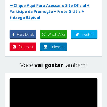
➡ Clique Aqui Para Acessar o Site Oficial +
Participe da Promoção + Frete Grátis +
Entrega Rápida!
Facebook
WhatsApp
Twitter
Pinterest
LinkedIn
Você
vai gostar
também: