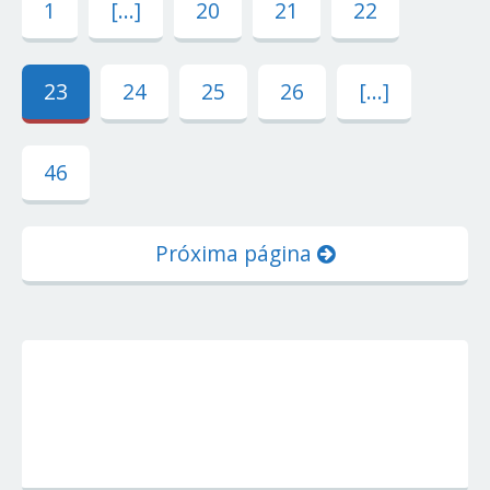
1
[...]
20
21
22
23
24
25
26
[...]
46
Próxima página