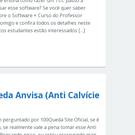
te ensina como fazer um TCC passo a
ar esse software? Se você quer saber
bre o Software + Curso do Professor
omigo e confira todos os detalhes neste
tos estudantes estão interessados […]
eda Anvisa (Anti Calvície
perguntado por 100Queda Site Oficial, se é
, se realmente vale a pena tomar esse Anti
… Pensando nisso, eu estou escrevendo mais