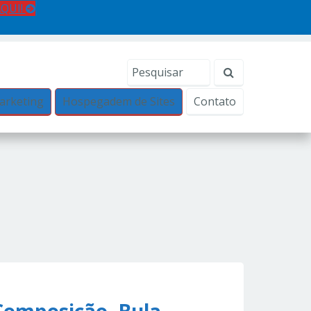
AQUI!
arketing
Hospegadem de Sites
Contato