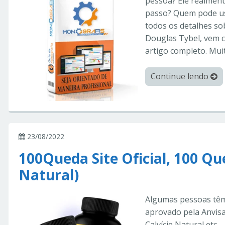
pessoa? Ele realmen
passo? Quem pode us
todos os detalhes so
Douglas Tybel, vem c
artigo completo. Mui
Continue lendo
23/08/2022
100Queda Site Oficial, 100 Qu
Natural)
Algumas pessoas têm 
aprovado pela Anvisa
Calvície Natural etc