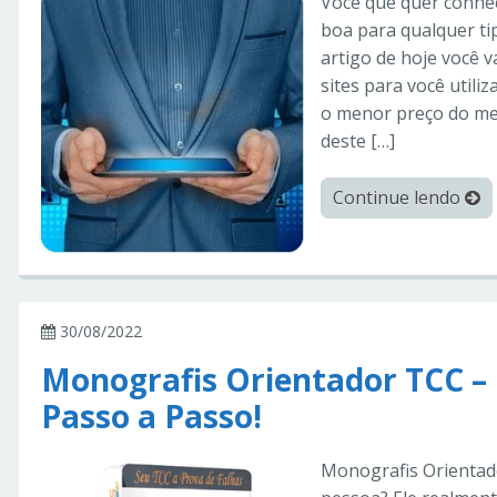
Você que quer conhe
boa para qualquer tip
artigo de hoje você 
sites para você util
o menor preço do merc
deste […]
Continue lendo
30/08/2022
Monografis Orientador TCC –
Passo a Passo!
Monografis Orientad