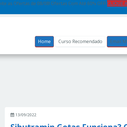
ite as Ofertas de 08/08! Ofertas Com Até 60% OFF!
CLIQUE 
Home
Curso Recomendado
Email M
13/09/2022