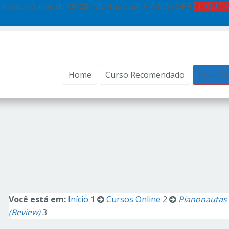
ite as Ofertas de 08/08! Ofertas Com Até 60% OFF!
CLIQUE 
Home
Curso Recomendado
Email M
Você está em:
Início
1
Cursos Online
2
Pianonautas 
(Review)
3