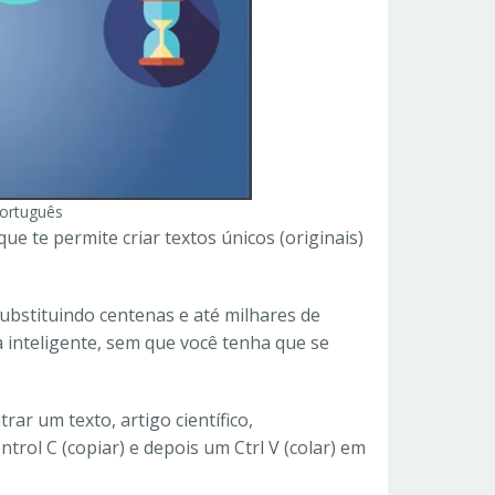
ortuguês
e te permite criar textos únicos (originais)
ubstituindo centenas e até milhares de
 inteligente, sem que você tenha que se
ar um texto, artigo científico,
trol C (copiar) e depois um Ctrl V (colar) em