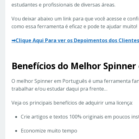
estudantes e profissionais de diversas áreas.
Vou deixar abaixo um link para que você acesse e con
como essa ferramenta é eficaz e pode te ajudar muito!
➡Clique Aqui Para ver os Depoimentos dos Clientes
Benefícios do Melhor Spinne
O melhor Spinner em Português é uma ferramenta fantá
trabalhar e/ou estudar daqui pra frente…
Veja os principais benefícios de adquirir uma licença:
Crie artigos e textos 100% originais em poucos ins
Economize muito tempo