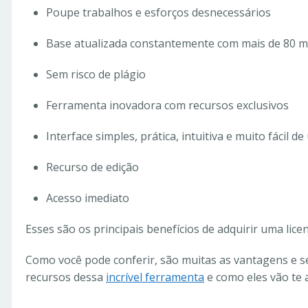
Poupe trabalhos e esforços desnecessários
Base atualizada constantemente com mais de 80 
Sem risco de plágio
Ferramenta inovadora com recursos exclusivos
Interface simples, prática, intuitiva e muito fácil de
Recurso de edição
Acesso imediato
Esses são os principais benefícios de adquirir uma lic
Como você pode conferir, são muitas as vantagens e s
recursos dessa
incrível ferramenta
e como eles vão te a