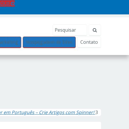
AQUI!
arketing
Hospegadem de Sites
Contato
r em Português – Crie Artigos com Spinner!
3