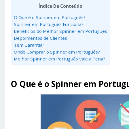
Índice De Conteúdo
O Que é o Spinner em Português?
Spinner em Português Funciona?
Benefícios do Melhor Spinner em Português
Depoimentos de Clientes
Tem Garantia?
Onde Comprar o Spinner em Português?
Melhor Spinner em Português Vale a Pena?
O Que é o Spinner em Portug