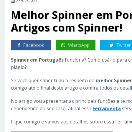
23/02/2021
Melhor Spinner em Por
Artigos com Spinner!
Facebook
WhatsApp
Twitter
Spinner em Português
funciona? Como usá-lo para cr
plágio?
Se você quer saber tudo a respeito do
melhor Spinne
comigo até o final deste artigo e confira todos os det
No artigo vou apresentar as principais funções e te mo
dependendo do seu caso, afinal essa
Ferramenta
serve
Fique comigo e vamos aos detalhes sobre essa Ferra