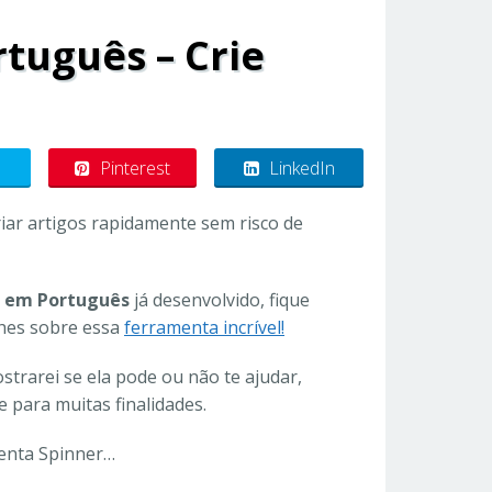
tuguês – Crie
Pinterest
LinkedIn
iar artigos rapidamente sem risco de
r em Português
já desenvolvido, fique
alhes sobre essa
ferramenta incrível!
strarei se ela pode ou não te ajudar,
 para muitas finalidades.
menta Spinner…