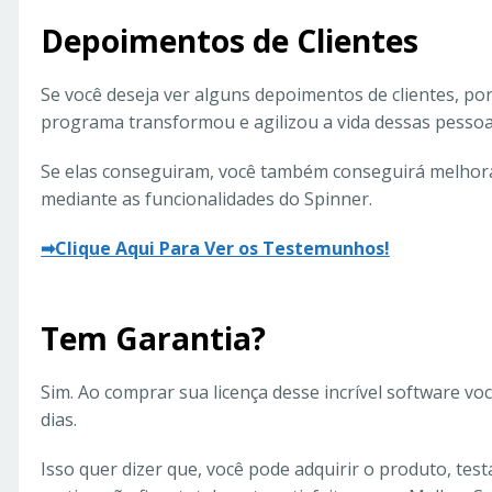
Depoimentos de Clientes
Se você deseja ver alguns depoimentos de clientes, por
programa transformou e agilizou a vida dessas pesso
Se elas conseguiram, você também conseguirá melhor
mediante as funcionalidades do Spinner.
➡Clique Aqui Para Ver os Testemunhos!
Tem Garantia?
Sim. Ao comprar sua licença desse incrível software voc
dias.
Isso quer dizer que, você pode adquirir o produto, tes