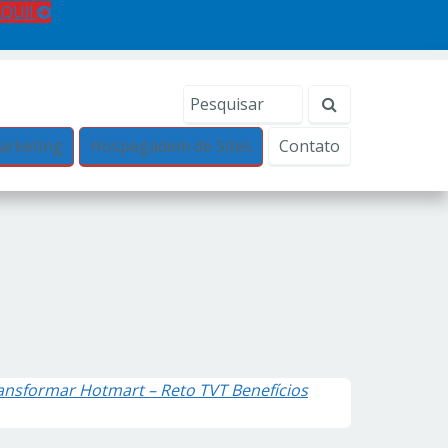
AQUI!
arketing
Hospegadem de Sites
Contato
ansformar Hotmart – Reto TVT Benefícios