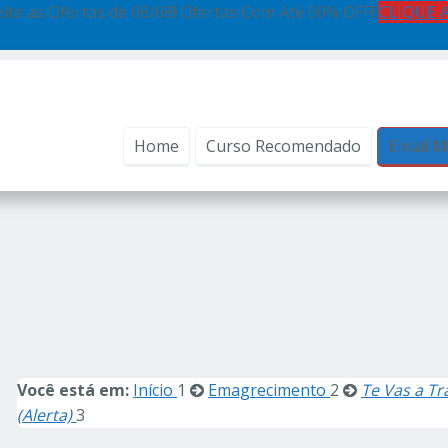
ite as Ofertas de 08/08! Ofertas Com Até 60% OFF!
CLIQUE 
Home
Curso Recomendado
Email M
Você está em:
Início
1
Emagrecimento
2
Te Vas a Tr
(Alerta)
3