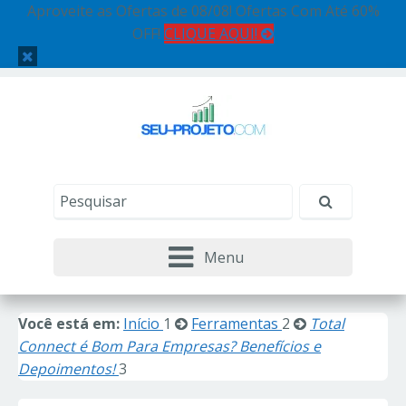
Aproveite as Ofertas de 08/08! Ofertas Com Até 60%
OFF!
CLIQUE AQUI!
Menu
Você está em:
Início
1
Ferramentas
2
Total
Connect é Bom Para Empresas? Benefícios e
Depoimentos!
3