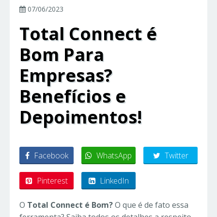
07/06/2023
Total Connect é
Bom Para
Empresas?
Benefícios e
Depoimentos!
Facebook
WhatsApp
Twitter
Pinterest
LinkedIn
O
Total Connect é Bom?
O que é de fato essa