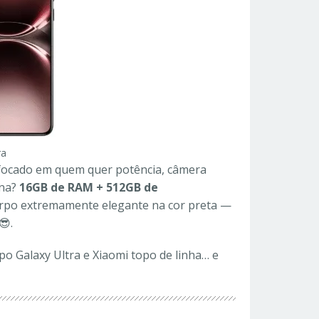
ra
 focado em quem quer potência, câmera
ana?
16GB de RAM + 512GB de
orpo extremamente elegante na cor preta —
😎.
o Galaxy Ultra e Xiaomi topo de linha… e