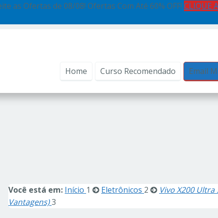
ite as Ofertas de 08/08! Ofertas Com Até 60% OFF!
CLIQUE 
Home
Curso Recomendado
Email M
Você está em:
Início
1
Eletrônicos
2
Vivo X200 Ultra
Vantagens)
3