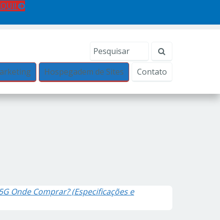
AQUI!
arketing
Hospegadem de Sites
Contato
 5G Onde Comprar? (Especificações e