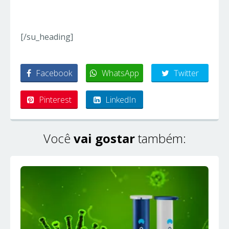
[/su_heading]
Facebook
WhatsApp
Twitter
Pinterest
LinkedIn
Você
vai gostar
também: