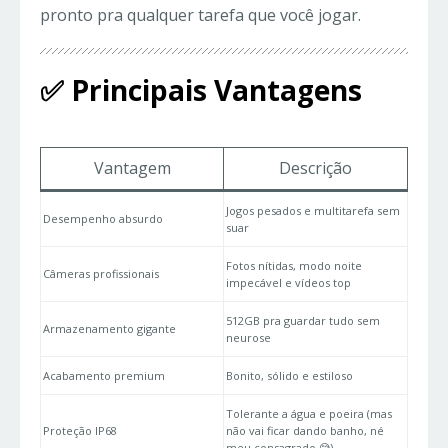
pronto pra qualquer tarefa que você jogar.
✅ Principais Vantagens
Vantagem
Descrição
Jogos pesados e multitarefa sem
Desempenho absurdo
suar
Fotos nítidas, modo noite
Câmeras profissionais
impecável e vídeos top
512GB pra guardar tudo sem
Armazenamento gigante
neurose
Acabamento premium
Bonito, sólido e estiloso
Tolerante a água e poeira (mas
Proteção IP68
não vai ficar dando banho, né
meu consagrado 😅)