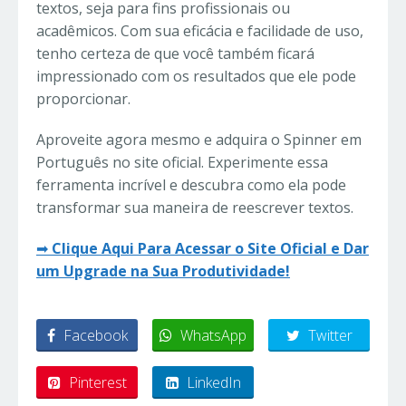
textos, seja para fins profissionais ou
acadêmicos. Com sua eficácia e facilidade de uso,
tenho certeza de que você também ficará
impressionado com os resultados que ele pode
proporcionar.
Aproveite agora mesmo e adquira o Spinner em
Português no site oficial. Experimente essa
ferramenta incrível e descubra como ela pode
transformar sua maneira de reescrever textos.
➡
Clique Aqui Para Acessar o Site Oficial e Dar
um Upgrade na Sua Produtividade!
Facebook
WhatsApp
Twitter
Pinterest
LinkedIn