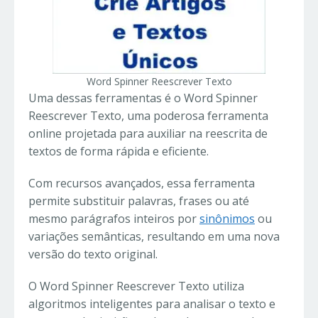
Word Spinner Reescrever Texto
Uma dessas ferramentas é o Word Spinner
Reescrever Texto, uma poderosa ferramenta
online projetada para auxiliar na reescrita de
textos de forma rápida e eficiente.
Com recursos avançados, essa ferramenta
permite substituir palavras, frases ou até
mesmo parágrafos inteiros por
sinônimos
ou
variações semânticas, resultando em uma nova
versão do texto original.
O Word Spinner Reescrever Texto utiliza
algoritmos inteligentes para analisar o texto e