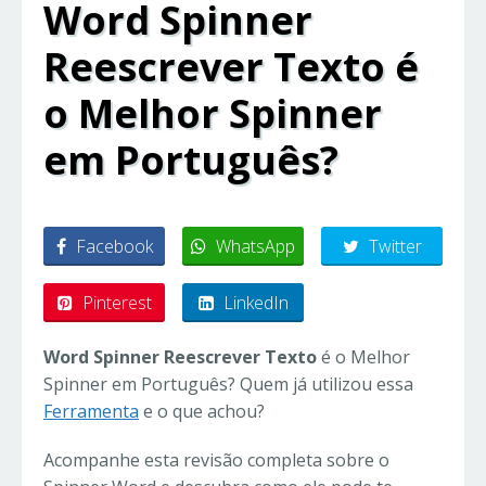
Word Spinner
Reescrever Texto é
o Melhor Spinner
em Português?
Facebook
WhatsApp
Twitter
Pinterest
LinkedIn
Word Spinner Reescrever Texto
é o Melhor
Spinner em Português? Quem já utilizou essa
Ferramenta
e o que achou?
Acompanhe esta revisão completa sobre o