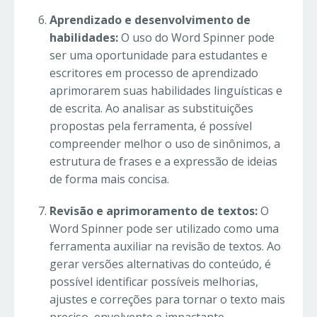
Aprendizado e desenvolvimento de
habilidades:
O uso do Word Spinner pode
ser uma oportunidade para estudantes e
escritores em processo de aprendizado
aprimorarem suas habilidades linguísticas e
de escrita. Ao analisar as substituições
propostas pela ferramenta, é possível
compreender melhor o uso de sinônimos, a
estrutura de frases e a expressão de ideias
de forma mais concisa.
Revisão e aprimoramento de textos:
O
Word Spinner pode ser utilizado como uma
ferramenta auxiliar na revisão de textos. Ao
gerar versões alternativas do conteúdo, é
possível identificar possíveis melhorias,
ajustes e correções para tornar o texto mais