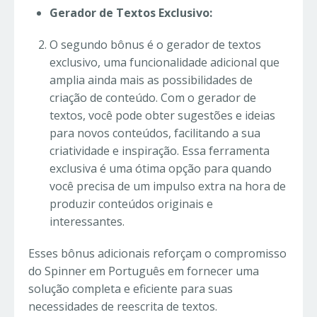
Gerador de Textos Exclusivo:
O segundo bônus é o gerador de textos
exclusivo, uma funcionalidade adicional que
amplia ainda mais as possibilidades de
criação de conteúdo. Com o gerador de
textos, você pode obter sugestões e ideias
para novos conteúdos, facilitando a sua
criatividade e inspiração. Essa ferramenta
exclusiva é uma ótima opção para quando
você precisa de um impulso extra na hora de
produzir conteúdos originais e
interessantes.
Esses bônus adicionais reforçam o compromisso
do Spinner em Português em fornecer uma
solução completa e eficiente para suas
necessidades de reescrita de textos.