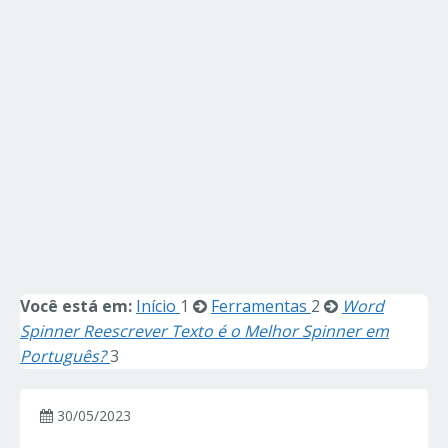
Você está em:
Início
1
Ferramentas
2
Word
Spinner Reescrever Texto é o Melhor Spinner em
Português?
3
30/05/2023