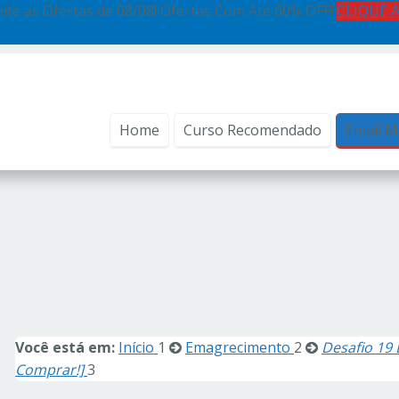
ite as Ofertas de 08/08! Ofertas Com Até 60% OFF!
CLIQUE 
Home
Curso Recomendado
Email M
Você está em:
Início
1
Emagrecimento
2
Desafio 19 
Comprar!]
3