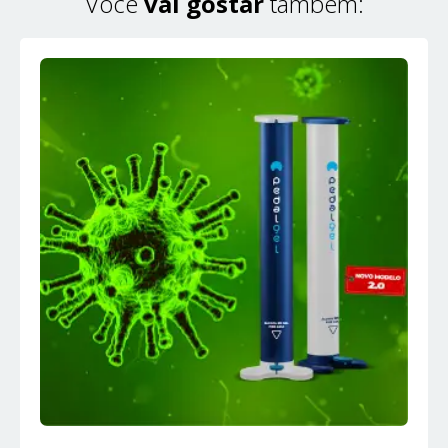
Você
vai gostar
também: