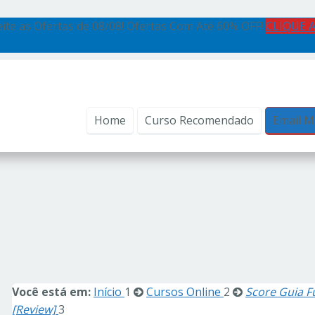
ite as Ofertas de 08/08! Ofertas Com Até 60% OFF!
CLIQUE 
Home
Curso Recomendado
Email M
Você está em:
Início
1
Cursos Online
2
Score Guia F
[Review]
3