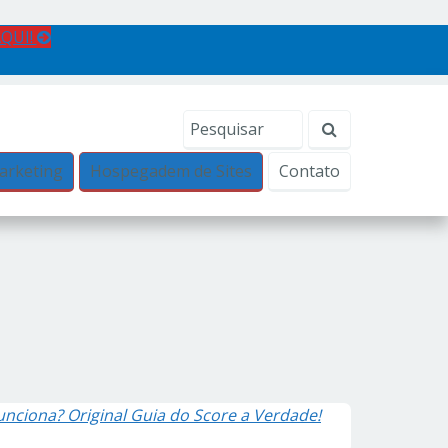
AQUI!
arketing
Hospegadem de Sites
Contato
unciona? Original Guia do Score a Verdade!